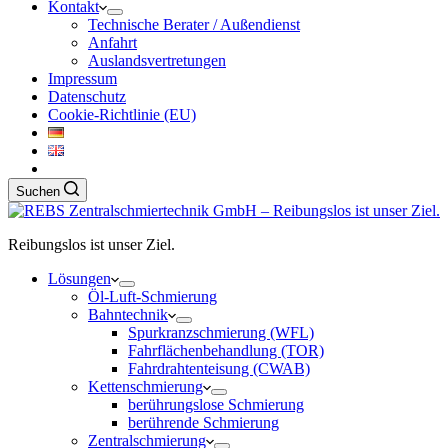
Kontakt
Technische Berater / Außendienst
Anfahrt
Auslandsvertretungen
Impressum
Datenschutz
Cookie-Richtlinie (EU)
Suchen
Reibungslos ist unser Ziel.
Lösungen
Öl-Luft-Schmierung
Bahntechnik
Spurkranzschmierung (WFL)
Fahrflächenbehandlung (TOR)
Fahrdrahtenteisung (CWAB)
Kettenschmierung
berührungslose Schmierung
berührende Schmierung
Zentralschmierung