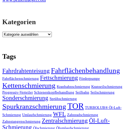
Kategorien
Tags
Fahrflächenbehandlung
Fahrdrahtenteisung
Fettschmierung
Fahrflächenschmierung
Förderpumpe
Kettenschmierung
Kranbahnschmierung
Kranseilschmierung
Progressiv-Verteiler
Schienenkopfbehandlung
Seilbahn
Seilschmierung
Sonderschmierung
Sprühschmierung
TOR
Spurkranzschmierung
TURBOLUB® Öl-Luft-
WFL
Schmierung
Umlaufschmierung
Zahnradschmierung
Zentralschmierung
Öl-Luft-
Zahnstangenschmierung
Schmierung
Ölschmierung
Ölumlaufschmierung