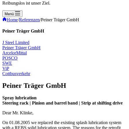
Reibungslos ist unser Ziel.
Menü
Home
/
Referenzen
/
Peiner Träger GmbH
Peiner Träger GmbH
J Steel Limited
Peiner Träger GmbH
ArcelorMittal
POSCO
SWE
ViP
Cottbusverkehr
Peiner Träger GmbH
Spray lubrication
Steering rack | Pinion and barrel band | Strip at shifting drive
Dear Mr. Klinke,
On 01.08.2005 we replaced the existing splash lubrication system
with a REBS solid lubrication system. The reasons for the retrofit