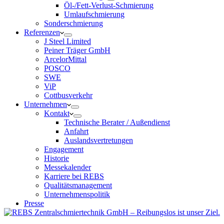
Öl-/Fett-Verlust-Schmierung
Umlaufschmierung
Sonderschmierung
Referenzen
J Steel Limited
Peiner Träger GmbH
ArcelorMittal
POSCO
SWE
ViP
Cottbusverkehr
Unternehmen
Kontakt
Technische Berater / Außendienst
Anfahrt
Auslandsvertretungen
Engagement
Historie
Messekalender
Karriere bei REBS
Qualitätsmanagement
Unternehmenspolitik
Presse